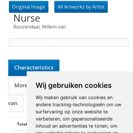
Original Image
All Artworks by Artist
Nurse
Roozendaal, Willem van
Characteristics
Wij gebruiken cookies
More about Artist: Roozendaal, Willem
Wij maken gebruik van cookies en
van
andere tracking-technologieën om uw
surfervaring op onze website te
verbeteren, om gepersonaliseerde
Total Size:
70 x 38 cm
inhoud en advertenties te tonen, om