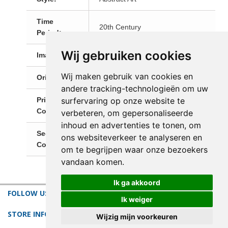
Time
20th Century
Period:
Wij gebruiken cookies
Image Size:
62,0 x 45,0 cm
Wij maken gebruik van cookies en
Orientation:
Portrait
andere tracking-technologieën om uw
surfervaring op onze website te
Primary
Blue
Color:
verbeteren, om gepersonaliseerde
inhoud en advertenties te tonen, om
Secondary
ons websiteverkeer te analyseren en
Black
Color:
om te begrijpen waar onze bezoekers
vandaan komen.
Ik ga akkoord
FOLLOW US
Ik weiger
STORE INFORMATION
Wijzig mijn voorkeuren