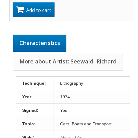
Add to cart
Characteristics
More about Artist: Seewald, Richard
Technique:
Lithography
Year:
1974
Signed:
Yes
Topic:
Cars, Boats and Transport
Style:
Abstract Art