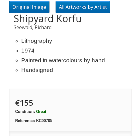
Original Image
All Artworks by Artist
Shipyard Korfu
Seewald, Richard
Lithography
1974
Painted in watercolours by hand
Handsigned
€155
Condition:
Great
Reference:
KC00705