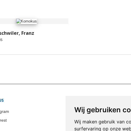
chwiler, Franz
s
US
STORE INFORMATION
Wij gebruiken c
Colonia-Art b.v.
agram
Call us now:
+31 651 338 257
rest
Wij maken gebruik van c
Email:
info@colonia-art.com
surfervaring op onze web