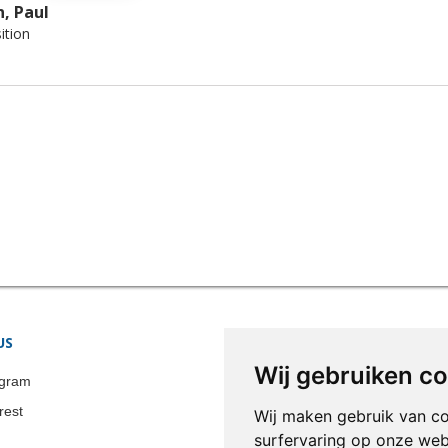
, Paul
tion
US
STORE INFORMATION
Wij gebruiken c
Colonia-Art b.v.
agram
Call us now:
+31 651 338 257
rest
Wij maken gebruik van c
Email:
info@colonia-art.com
surfervaring op onze web