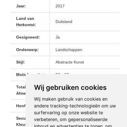
Jaar:
2017
Land van
Duitsland
Herkomst:
Gesigneerd:
Ja
Onderwerp:
Landschappen
Stijl:
Abstracte Kunst
Motiefgrootte:
80 x 60cm
Wij gebruiken cookies
Totale
140 x 100cm
Afmetingen:
Wij maken gebruik van cookies en
andere tracking-technologieën om uw
Hoofdkleur:
Rood
surfervaring op onze website te
Secundaire
verbeteren, om gepersonaliseerde
Wit
Kleur:
inhoud en advertenties te tonen, om