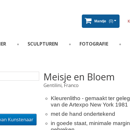
(0)
Mandje
IER
SCULPTUREN
FOTOGRAFIE
Meisje en Bloem
Gentilini, Franco
Kleurenlitho - gemaakt ter gele
van de Artexpo New York 1981
met de hand ondertekend
 van Kunstenaar
in goede staat, minimale margin
gebreken