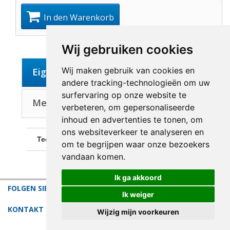
In den Warenkorb
Wij gebruiken cookies
Wij maken gebruik van cookies en
Eigenschaften
andere tracking-technologieën om uw
surfervaring op onze website te
Mehr über Künstler: Calder, Alexander
verbeteren, om gepersonaliseerde
inhoud en advertenties te tonen, om
ons websiteverkeer te analyseren en
Technik:
Farblithographie
om te begrijpen waar onze bezoekers
vandaan komen.
Ik ga akkoord
FOLGEN SIE UNS
Ik weiger
KONTAKT
Wijzig mijn voorkeuren