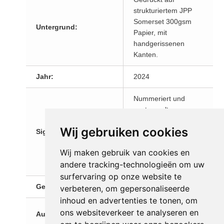
strukturiertem JPP
Somerset 300gsm
Untergrund:
Papier, mit
handgerissenen
Kanten.
Jahr:
2024
Nummeriert und
gestempelt,
zusätzlich auf dem
Wij gebruiken cookies
Signiert:
beiliegenden
Zertifikat vom
Wij maken gebruik van cookies en
Urheberrechtsinhaber
andere tracking-technologieën om uw
handsigniert.
surfervaring op onze website te
Gesamtabmessungen:
40 x 60 cm
verbeteren, om gepersonaliseerde
inhoud en advertenties te tonen, om
Ausgabe 64 /
ons websiteverkeer te analyseren en
Auflage:
Exemplar 9