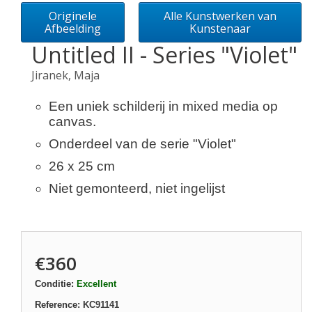
Originele
Alle Kunstwerken van
Afbeelding
Kunstenaar
Untitled II - Series "Violet"
Jiranek, Maja
Een uniek schilderij in mixed media op
canvas.
Onderdeel van de serie "Violet"
26 x 25 cm
Niet gemonteerd, niet ingelijst
€360
Conditie:
Excellent
Reference:
KC91141