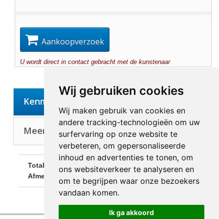
Aankoopverzoek
U wordt direct in contact gebracht met de kunstenaar
Wij gebruiken cookies
Kenmerken
Wij maken gebruik van cookies en
andere tracking-technologieën om uw
Meer over Kunstenaar: Jiranek, Maja
surfervaring op onze website te
verbeteren, om gepersonaliseerde
inhoud en advertenties te tonen, om
Totale
ons websiteverkeer te analyseren en
26,0 x 25,0 cm
Afmetingen:
om te begrijpen waar onze bezoekers
vandaan komen.
Ik ga akkoord