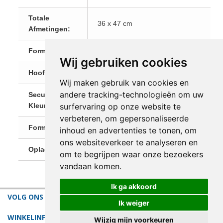
Totale
36 x 47 cm
Afmetingen:
Formaat:
Staand
Wij gebruiken cookies
Hoofdkleur:
Rood
Wij maken gebruik van cookies en
andere tracking-technologieën om uw
Secundaire
Bruin
surfervaring op onze website te
Kleur:
verbeteren, om gepersonaliseerde
Formaat
Klein (tot 60 cm)
inhoud en advertenties te tonen, om
ons websiteverkeer te analyseren en
Oplage:
1 (Unicaat)
om te begrijpen waar onze bezoekers
vandaan komen.
Ik ga akkoord
VOLG ONS
Ik weiger
WINKELINFORMATIE
Wijzig mijn voorkeuren