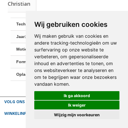
Christian
Wij gebruiken cookies
Techniek:
Gouache en schelp op karton
Wij maken gebruik van cookies en
Jaar:
2020
andere tracking-technologieën om uw
surfervaring op onze website te
Motiefgrootte:
28 x 25 cm
verbeteren, om gepersonaliseerde
Formaat
Klein (tot 60 cm)
inhoud en advertenties te tonen, om
ons websiteverkeer te analyseren en
Oplage:
1 (Unicaat)
om te begrijpen waar onze bezoekers
vandaan komen.
Ik ga akkoord
VOLG ONS
Ik weiger
WINKELINFORMATIE
Wijzig mijn voorkeuren