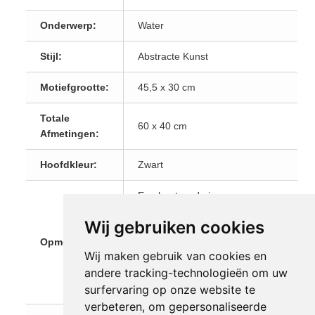
Onderwerp:
Water
Stijl:
Abstracte Kunst
Motiefgrootte:
45,5 x 30 cm
Totale
60 x 40 cm
Afmetingen:
Hoofdkleur:
Zwart
Een houtsnede is een
hoogdruktechniek, waarvoor
Wij gebruiken cookies
met gutsen en mesjes een
Opmerkingen:
houtplaat moet worden
Wij maken gebruik van cookies en
uitgesneden. De naam is
andere tracking-technologieën om uw
ontleend aan het voorbij
surfervaring op onze website te
varende schip.
verbeteren, om gepersonaliseerde