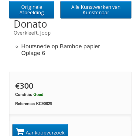
Originele
Alle Kunstwerken van
Afbeelding
Kunstenaar
Donato
Overkleeft, Joop
Houtsnede op Bamboe papier
Oplage 6
€300
Conditie:
Goed
Reference:
KC90829
Aankoopverzoek