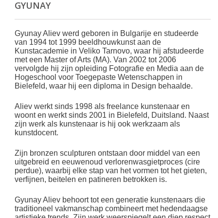
GYUNAY
Gyunay Aliev werd geboren in Bulgarije en studeerde
van 1994 tot 1999 beeldhouwkunst aan de
Kunstacademie in Veliko Tarnovo, waar hij afstudeerde
met een Master of Arts (MA). Van 2002 tot 2006
vervolgde hij zijn opleiding Fotografie en Media aan de
Hogeschool voor Toegepaste Wetenschappen in
Bielefeld, waar hij een diploma in Design behaalde.
Aliev werkt sinds 1998 als freelance kunstenaar en
woont en werkt sinds 2001 in Bielefeld, Duitsland. Naast
zijn werk als kunstenaar is hij ook werkzaam als
kunstdocent.
Zijn bronzen sculpturen ontstaan ​​door middel van een
uitgebreid en eeuwenoud verlorenwasgietproces (cire
perdue), waarbij elke stap van het vormen tot het gieten,
verfijnen, beitelen en patineren betrokken is.
Gyunay Aliev behoort tot een generatie kunstenaars die
traditioneel vakmanschap combineert met hedendaagse
artistieke trends. Zijn werk weerspiegelt een diep respect