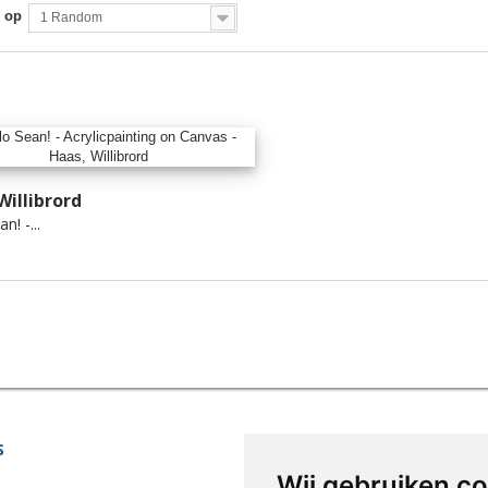
 op
1 Random
Willibrord
n! -...
S
WINKELINFORMATIE
Wij gebruiken c