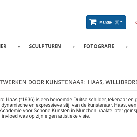
(0)
Mandje
IER
SCULPTUREN
FOTOGRAFIE
TWERKEN DOOR KUNSTENAAR: HAAS, WILLIBROR
ord Haas (*1936) is een beroemde Duitse schilder, tekenaar en
 dynamische en expressieve stijl van de kunstenaar. Haas, ee
Academie voor Schone Kunsten in München, raakte later geïnsp
 invloed was op zijn eigen artistieke visie.