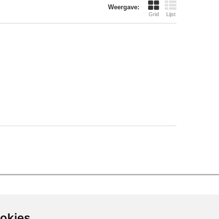
Weergave:
Grid
Lijst
ookies