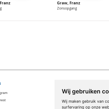
Franz
Graw, Franz
g
Zonsopgang
S
WINKELINFORMATIE
Wij gebruiken c
Colonia-Art b.v.
agram
Bel ons nu:
+31 651 338 257
rest
Wij maken gebruik van c
E-mail:
info@colonia-art.com
surfervaring op onze web