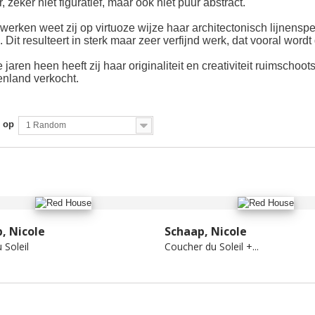
, zeker niet figuratief, maar ook niet puur abstract.
 werken weet zij op virtuoze wijze haar architectonisch lijnensp
. Dit resulteert in sterk maar zeer verfijnd werk, dat vooral word
 jaren heen heeft zij haar originaliteit en creativiteit ruimsc
enland verkocht.
 op
1 Random
, Nicole
Schaap, Nicole
 Soleil
Coucher du Soleil +...