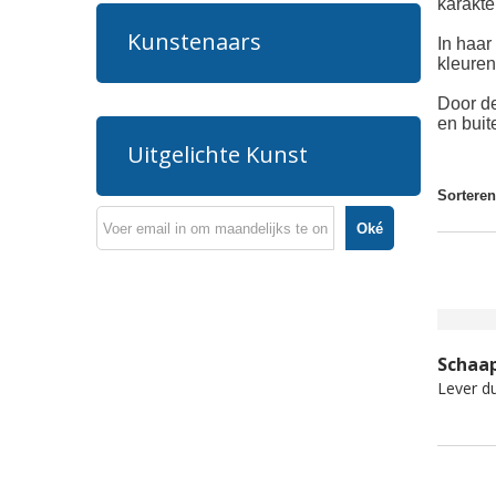
karakter
Kunstenaars
In haar
kleuren
Door de
en buit
Uitgelichte Kunst
Sorteren
Oké
Schaap
Lever du