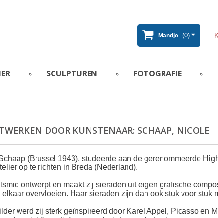
(0)
Mandje
IER
SCULPTUREN
FOTOGRAFIE
TWERKEN DOOR KUNSTENAAR: SCHAAP, NICOLE
Schaap (Brussel 1943), studeerde aan de gerenommeerde High
telier op te richten in Breda (Nederland).
lsmid ontwerpt en maakt zij sieraden uit eigen grafische composit
n elkaar overvloeien. Haar sieraden zijn dan ook stuk voor stu
ilder werd zij sterk geïnspireerd door Karel Appel, Picasso en Mir