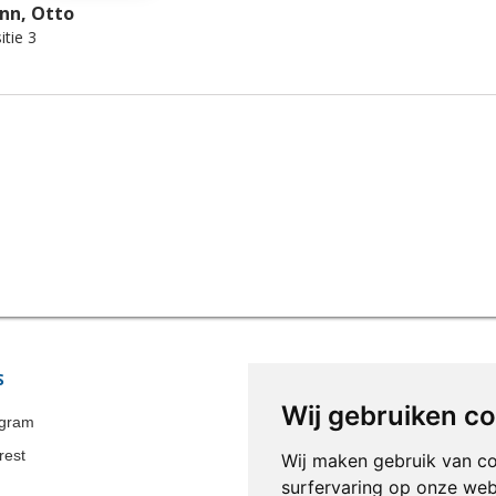
nn, Otto
tie 3
S
WINKELINFORMATIE
Wij gebruiken c
Colonia-Art b.v.
agram
Bel ons nu:
+31 651 338 257
rest
Wij maken gebruik van c
E-mail:
info@colonia-art.com
surfervaring op onze web