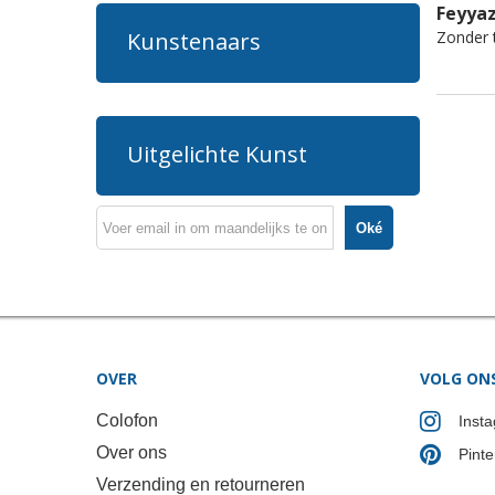
Feyya
Zonder t
Kunstenaars
Uitgelichte Kunst
Oké
OVER
VOLG ON
Colofon
Inst
Over ons
Pinte
Verzending en retourneren