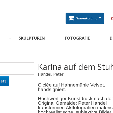
(0)
Warenkorb
SKULPTUREN
FOTOGRAFIE
D
Karina auf dem Stu
Handel, Peter
lers
Giclée auf Hahnemühle Velvet,
handsigniert.
Hochwertiger Kunstdruck nach d
Original Gemälde: Peter Handel
transformiert Aktfotografien maleris
hochrealistische, subjektive Bilder.