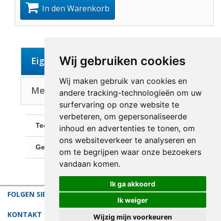
In den Warenkorb
Wij gebruiken cookies
Eigenschaften
Wij maken gebruik van cookies en
Mehr über Künstler: Lüpertz, Markus
andere tracking-technologieën om uw
surfervaring op onze website te
verbeteren, om gepersonaliseerde
Technik:
coloroffsetlithograph
inhoud en advertenties te tonen, om
ons websiteverkeer te analyseren en
Gesamtabmessungen:
76 x 56 cm
om te begrijpen waar onze bezoekers
vandaan komen.
Ik ga akkoord
FOLGEN SIE UNS
Ik weiger
KONTAKT
Wijzig mijn voorkeuren