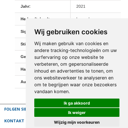
Jahr:
2021
Herkunftsland:
Luxembourg
Wij gebruiken cookies
Signiert:
Ja
Wij maken gebruik van cookies en
Stilrichtung:
Abstrakt Kunst
andere tracking-technologieën om uw
Gesamtabmessungen:
40x50cm
surfervaring op onze website te
verbeteren, om gepersonaliseerde
Hauptfarbe:
Multi
inhoud en advertenties te tonen, om
ons websiteverkeer te analyseren en
Auflage:
1 (Unikat)
om te begrijpen waar onze bezoekers
vandaan komen.
Ik ga akkoord
FOLGEN SIE UNS
Ik weiger
KONTAKT
Wijzig mijn voorkeuren