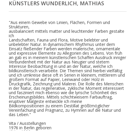
KÜNSTLERS WUNDERLICH, MATHIAS
"Aus einem Gewebe von Linien, Flächen, Formen und
Strukturen,
ausbalanciert mittels matter und leuchtender Farben gestalte
ich
Landschaften, Fauna und Flora, Motive belebter und
unbelebter Natur. In dynamischem Rhythmus unter dem
Einsatz fließender Farben werden malerische, ornamentale
und expressive Elemente zu Allegorien des Lebens. Von früh
an gab es in meinem künstlerischen Schaffen Ausdruck inniger
Verbundenheit mit der Natur aus Neugier und stetem
Interesse Beobachtung in und an der Natur, welche ich
bildkünstlerisch verarbeite. Die Themen sind hierbei vielfältig
und ich umkreise diese oft in Serien in kleinem, mittlerem und
großem Format auf Papier, Leinwand oder Holz in
Druckgrafik, Zeichnung und Malerei. Die Rolle des Menschen
in der Natur, das regenerative, zyklische Moment interessiert
und fasziniert mich ebenso wie die lyrische Schönheit des
Erscheinungsbildes. Mittels schichtweisem Farbauftrag,
eruptiver Malgeste entwickle ich meine
Bildkompositionen zu einem Destillat größtmöglicher
Vereinfachung und Prägnanz, zu Hymnen auf die Natur und
das Leben."
Vita / Ausstellungen
1976 in Berlin geboren