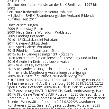
Abitur 1996
Studium der freien Künste an der UdK Berlin von 1997 bis
2002
Seit 2002 freiberufliche Malerin/Grafikerin
Mitglied im BVBK (Brandenburgischer Verband Bildender
Künstler) seit 2011
Einzelausstellungen
2009 Bundestag Berlin
2009 Neue Galerie Wünsdorf -Waldstadt
2009 Landtag Potsdam
2010 -12 Staatskanzlei Potsdam
2011 Galerie-Achtzig Berlin
2011 Sperl Galerie Potsdam
2015 Friedrich - Naumann - Stiftung
2015/16/17 Landessozialgericht Potsdam
2016 Ministerium für Wissenschaft, Forschung und Kultur
2016 Galerie im Kreishaus Luckenwalde
2017 Villa Treitel, Potsdam
2017/18 Landessozialgericht Potsdam 2018/19 Galerie
Himmelreich, Magdeburg Ausstellungsbeteiligungen
2009/10/15 Stiftung Schloss Neuhardenberg 2010
KUNSTRAUM POTSDAM 2010/11 Galerie Achtzig Berlin 2013
Teilnahme an der 4. Art Brandenburg 2010-2019/20/21/22/23
Sperl Galerie Potsdam 2009/10/16 Neue Galerie - Waldstadt
2017 Ausstellung NATUR-MENSCH, Sankt Andreasberg, Harz
2017/18 „Kleine Werke“ BVBK Potsdam 2020 Garnisonskirche
Potsdam 2019/20/21/22/23/24 Ausstellung in der Historischen
Thiede - Werkstätten Potsdam 2 21.02.22/23 Usedomer
Kunstverein ​ 2022 Galerie Angelika Euchner, Potsdam 2023
Ministerium für Wissenschaft, Forschung und Kultur im